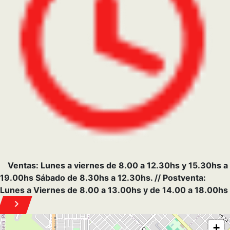
−
×
GENERAL PICO
9 Oeste 863, Gral. Pico - La Pampa