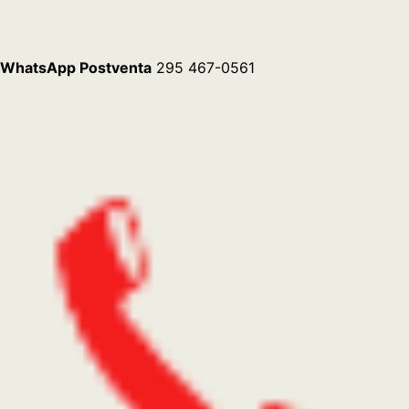
ADMINISTRACIÓN Y VENTAS
(02302) 43-4879 (Línea
Rotativa)
FAX
(02302) 43-4879