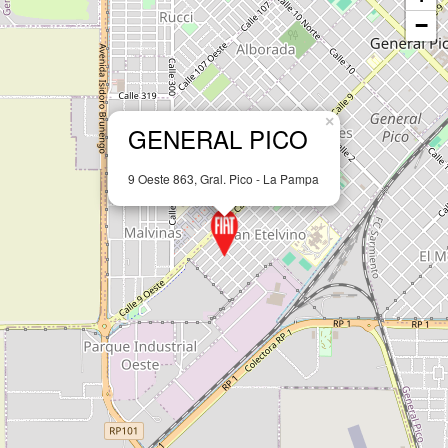
Leaflet
ADMINISTRACIÓN Y VENTAS:
02303-434879 (Línea Rotativa)
FAX:
02303-434879
Whatsapp:
2954-236424