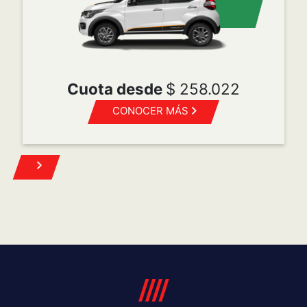
POST VENTA
Mopar es la marca de Servicio, Atención al cliente,
Accesorios y Repuestos originales para todas las
marcas del grupo FCA Automobiles.
Turnos
Repuestos
Mantenimiento programado