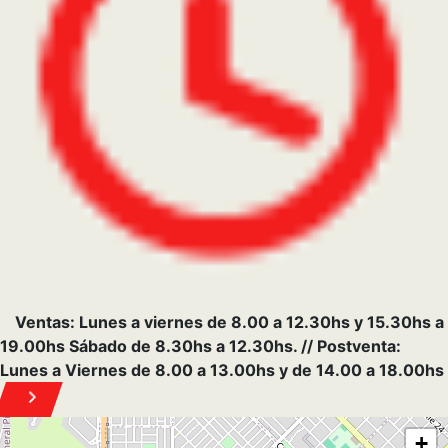
−
×
GENERAL PICO
9 Oeste 863, Gral. Pico - La Pampa