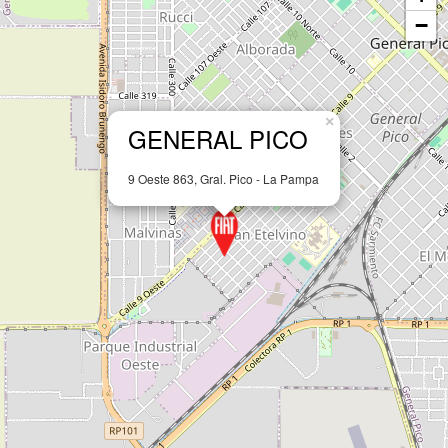
Leaflet
ADMINISTRACIÓN Y VENTAS:
02303-434879 (Línea Rotativa)
FAX:
02303-434879
Whatsapp:
2954-236424