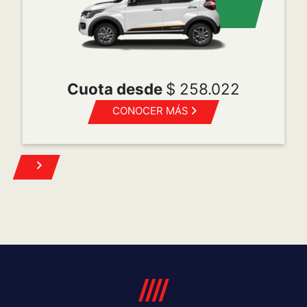
POST VENTA
Mopar es la marca de Servicio, Atención al cliente,
Accesorios y Repuestos originales para todas las
marcas del grupo FCA Automobiles.
Turnos
Repuestos
Mantenimiento programado