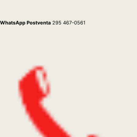
ADMINISTRACIÓN Y VENTAS
(02302) 43-4879 (Línea
Rotativa)
FAX
(02302) 43-4879